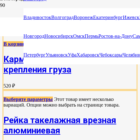
РЕЙКИ ТАКЕЛАЖНЫЕ, ФИТИНГИ
Владивосток
Волгоград
Воронеж
Екатеринбург
Ижевск
КРЕПЁЖНЫЕ, ТОЧКИ КРЕПЛЕНИЯ ГРУЗА
Новгород
Новосибирск
Омск
Пермь
Ростов-на-Дону
Са
В корзину
Петербург
Ульяновск
Уфа
Хабаровск
Чебоксары
Челяби
Карман распорной планки для
крепления груза
520 ₽
Выберите параметры
Этот товар имеет несколько
вариаций. Опции можно выбрать на странице товара.
Рейка такелажная врезная
алюминиевая