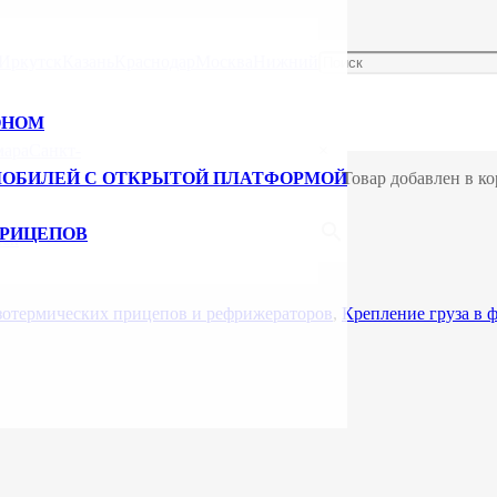
га
Иркутск
Казань
Краснодар
Москва
Нижний
ОНОМ
мара
Санкт-
×
МОБИЛЕЙ С ОТКРЫТОЙ ПЛАТФОРМОЙ
Товар добавлен в ко
ПРИЦЕПОВ
нск
изотермических прицепов и рефрижераторов
,
Крепление груза в 