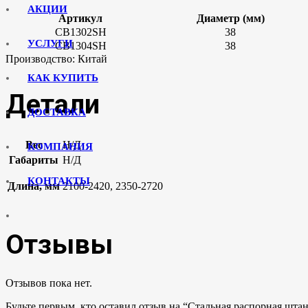
АКЦИИ
Артикул
Диаметр (мм)
CB1302SH
38
УСЛУГИ
CB1304SH
38
Производство: Китай
КАК КУПИТЬ
Детали
ДОСТАВКА
Вес
Н/Д
КОМПАНИЯ
Габариты
Н/Д
КОНТАКТЫ
Длина, мм
2100-2420, 2350-2720
Отзывы
Отзывов пока нет.
Будьте первым, кто оставил отзыв на “Стальная распорная штан