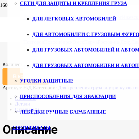
СЕТИ ДЛЯ ЗАЩИТЫ И КРЕПЛЕНИЯ ГРУЗА
Главная
/
Каталог
/
Планки, Штанги
/ Стальная распорная штан
Владивосток
Волгоград
Воронеж
Екатеринбург
Ижевск
ДЛЯ ЛЕГКОВЫХ АВТОМОБИЛЕЙ
Стальная распорная штанга
ДЛЯ АВТОМОБИЛЕЙ С ГРУЗОВЫМ ФУРГ
2990
₽
–
3120
₽
Новгород
Новосибирск
Омск
Пермь
Ростов-на-Дону
Са
ДЛЯ ГРУЗОВЫХ АВТОМОБИЛЕЙ И АВТО
Длина, мм
Очистить
Количество товара Стальная распорная штанга
ДЛЯ ГРУЗОВЫХ АВТОМОБИЛЕЙ И АВТО
Петербург
Ульяновск
Уфа
Хабаровск
Чебоксары
Челяби
В корзину
УГОЛКИ ЗАЩИТНЫЕ
Артикул:
Н/Д
Категории:
Для крепления груза внутри кузова 
ПРИСПОСОБЛЕНИЯ ДЛЯ ЭВАКУАЦИИ
Описание
Детали
Отзывы (0)
ЛЕБЁДКИ РУЧНЫЕ БАРАБАННЫЕ
Описание
СЕРТИФИКАТЫ