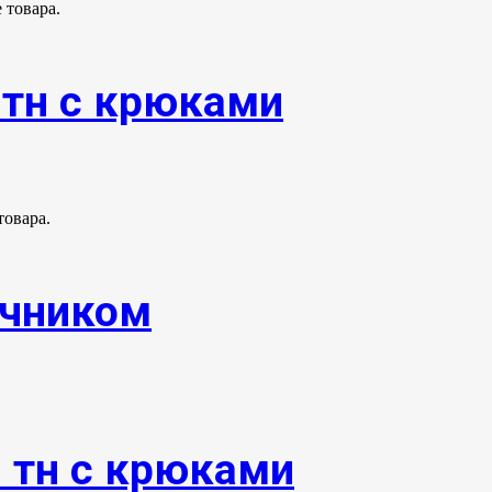
 товара.
0тн с крюками
товара.
ечником
0 тн с крюками