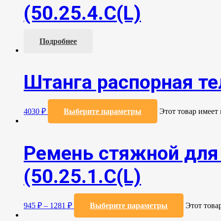
(50.25.4.С(L)
Подробнее
Штанга распорная т
4030
₽
Выберите параметры
Этот товар имеет
Ремень стяжной для 
(50.25.1.С(L)
945
₽
–
1281
₽
Выберите параметры
Этот това