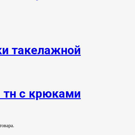
ки такелажной
0 тн с крюками
товара.