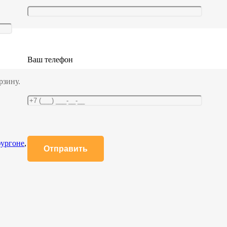
Ваш телефон
рзину.
фургоне
,
Планки, Штанги