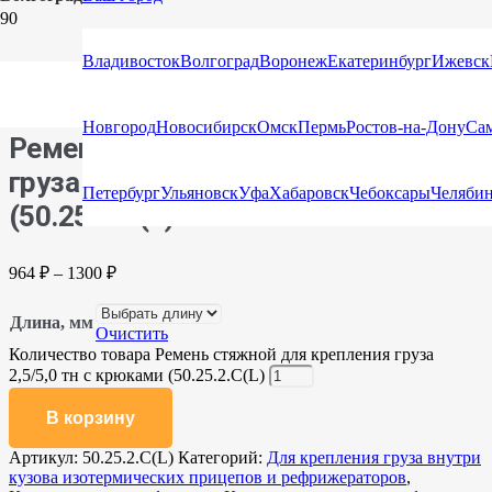
Главная
/
Каталог
/
Стяжные ремни
/
Стяжные ремни с
Владивосток
Волгоград
Воронеж
Екатеринбург
Ижевск
крюками и натяжными устройствами
/ Ремень стяжной для
крепления груза 2,5/5,0 тн с крюками (50.25.2.C(L)
Новгород
Новосибирск
Омск
Пермь
Ростов-на-Дону
Са
Ремень стяжной для крепления
груза 2,5/5,0 тн с крюками
Петербург
Ульяновск
Уфа
Хабаровск
Чебоксары
Челяби
(50.25.2.C(L)
964
₽
–
1300
₽
Длина, мм
Очистить
Количество товара Ремень стяжной для крепления груза
2,5/5,0 тн с крюками (50.25.2.C(L)
В корзину
Артикул:
50.25.2.C(L)
Категорий:
Для крепления груза внутри
кузова изотермических прицепов и рефрижераторов
,