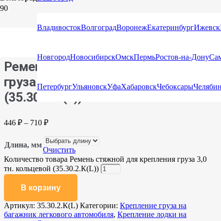
Главная
/
Каталог
/
Стяжные ремни
/
Стяжные ремни
Владивосток
Волгоград
Воронеж
Екатеринбург
Ижевск
кольцевые для крепления груза (Стяжка)
/ Ремень стяжной для
крепления груза 3,0 тн. кольцевой (35.30.2.К(L))
Новгород
Новосибирск
Омск
Пермь
Ростов-на-Дону
Са
Ремень стяжной для крепления
груза 3,0 тн. кольцевой
Петербург
Ульяновск
Уфа
Хабаровск
Чебоксары
Челяби
(35.30.2.К(L))
446
₽
–
710
₽
Длина, мм
Очистить
Количество товара Ремень стяжной для крепления груза 3,0
тн. кольцевой (35.30.2.К(L))
В корзину
Артикул:
35.30.2.К(L)
Категории:
Крепление груза на
багажник легкового автомобиля
,
Крепление лодки на