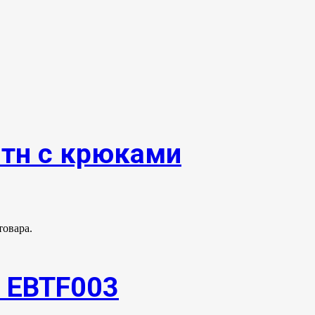
0тн с крюками
товара.
 EBTF003