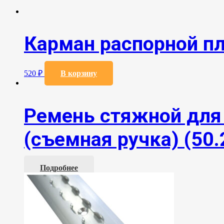
Карман распорной пл
520
₽
В корзину
Ремень стяжной для 
(съемная ручка) (50.
Подробнее