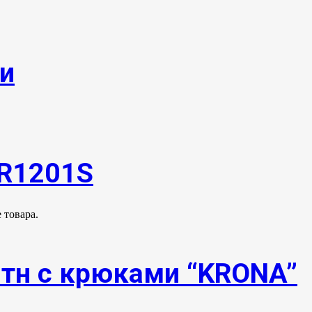
и
TR1201S
 товара.
0тн с крюками “KRONA”