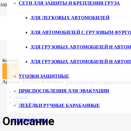
СЕТИ ДЛЯ ЗАЩИТЫ И КРЕПЛЕНИЯ ГРУЗА
Главная
/
Каталог
/
Крепление груза
/ Рейка такелажная плоска
Владивосток
Волгоград
Воронеж
Екатеринбург
Ижевск
ДЛЯ ЛЕГКОВЫХ АВТОМОБИЛЕЙ
Рейка такелажная плоская стальна
ДЛЯ АВТОМОБИЛЕЙ С ГРУЗОВЫМ ФУРГ
3120
₽
Новгород
Новосибирск
Омск
Пермь
Ростов-на-Дону
Са
ДЛЯ ГРУЗОВЫХ АВТОМОБИЛЕЙ И АВТО
Длина, мм
Очистить
Количество товара Рейка такелажная плоская стальная оцинков
ДЛЯ ГРУЗОВЫХ АВТОМОБИЛЕЙ И АВТО
Петербург
Ульяновск
Уфа
Хабаровск
Чебоксары
Челяби
В корзину
УГОЛКИ ЗАЩИТНЫЕ
Артикул:
TR3701S
Категории:
Для крепления груза внутри ку
ПРИСПОСОБЛЕНИЯ ДЛЯ ЭВАКУАЦИИ
Описание
Детали
Отзывы (0)
ЛЕБЁДКИ РУЧНЫЕ БАРАБАННЫЕ
Описание
СЕРТИФИКАТЫ