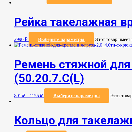
Рейка такелажная в
2990
₽
Выберите параметры
Этот товар имеет
Ремень стяжной для 
(50.20.7.C(L)
891
₽
–
1155
₽
Выберите параметры
Этот това
Кольцо для такелаж