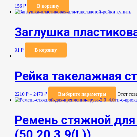
156
₽
В корзину
Заглушка пластиков
91
₽
В корзину
Рейка такелажная с
2210
₽
–
2470
₽
Выберите параметры
Этот тов
Ремень стяжной для 
(50.20.3.9(L))