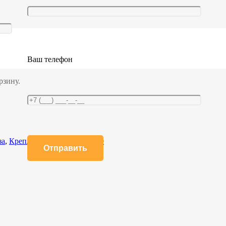
Ваш телефон
рзину.
за
,
Крепление груза в фургоне