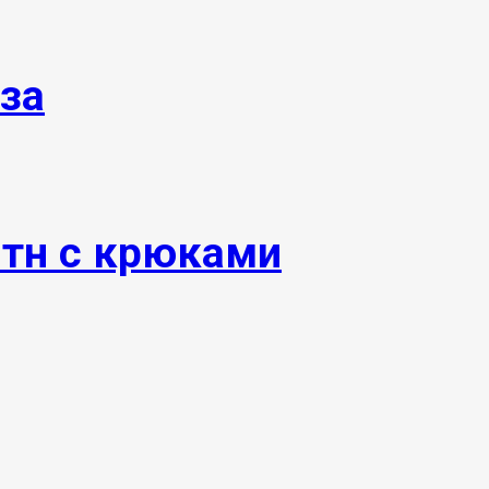
за
0тн с крюками