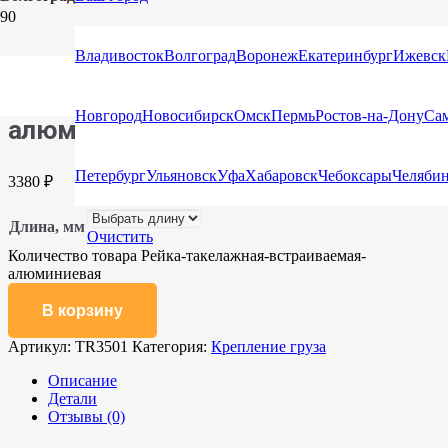
Главная
/
Каталог
/
Крепление груза
/ Рейка-такелажная-
встраиваемая-алюминиевая
Владивосток
Волгоград
Воронеж
Екатеринбург
Ижевск
Рейка-такелажная-встраиваемая-
Новгород
Новосибирск
Омск
Пермь
Ростов-на-Дону
Са
алюминиевая
Петербург
Ульяновск
Уфа
Хабаровск
Чебоксары
Челяби
3380
₽
Длина, мм
Очистить
Количество товара Рейка-такелажная-встраиваемая-
алюминиевая
В корзину
Артикул:
TR3501
Категория:
Крепление груза
Описание
Детали
Отзывы (0)