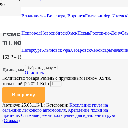
Главная
/
Каталог
/
Стяжные ремни
/
Стяжные ремни
кольцевые для крепления груза (Стяжка)
/ Ремень с
Владивосток
Волгоград
Воронеж
Екатеринбург
Ижевск
пружинным замком 0,5 тн. кольцевой (25.05.1.К(L)
Ремень с пружинным замком 0,5
Новгород
Новосибирск
Омск
Пермь
Ростов-на-Дону
Са
тн. кольцевой (25.05.1.К(L)
Петербург
Ульяновск
Уфа
Хабаровск
Чебоксары
Челяби
163
₽
–
185
₽
Длина, мм
Очистить
Количество товара Ремень с пружинным замком 0,5 тн.
кольцевой (25.05.1.К(L)
В корзину
Артикул:
25.05.1.К(L)
Категории:
Крепление груза на
багажник легкового автомобиля
,
Крепление лодки на
прицепе
,
Стяжные ремни кольцевые для крепления груза
(Стяжка)