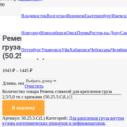
Главная
/
Каталог
/
Стяжные ремни
/
Стяжные ремни с
Владивосток
Волгоград
Воронеж
Екатеринбург
Ижевск
крюками и натяжными устройствами
/ Ремень стяжной для
крепления груза 2,5/5,0 тн с крюками (50.25.5.C(L)
Новгород
Новосибирск
Омск
Пермь
Ростов-на-Дону
Са
Ремень стяжной для крепления
груза 2,5/5,0 тн с крюками
Петербург
Ульяновск
Уфа
Хабаровск
Чебоксары
Челяби
(50.25.5.C(L)
1043
₽
–
1445
₽
Длина, мм
Очистить
Количество товара Ремень стяжной для крепления груза
2,5/5,0 тн с крюками (50.25.5.C(L)
В корзину
Артикул:
50.25.5.C(L)
Категорий:
Для крепления груза внутри
кузова изотермических прицепов и рефрижераторов
,