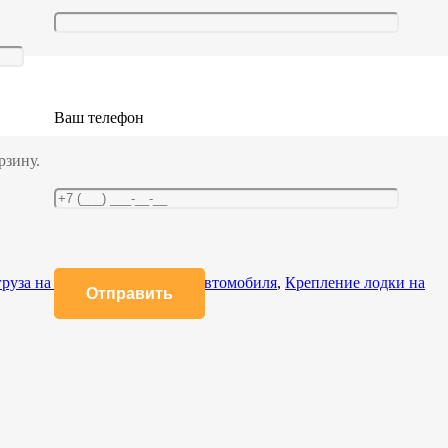
а 0,3/0,6тн с крюками (35.03.4.C(L)
Ваш телефон
рзину.
руза на багажник легкового автомобиля
,
Крепление лодки на