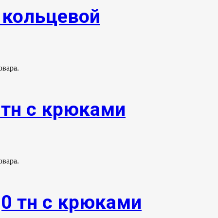
. кольцевой
овара.
0тн с крюками
овара.
,0 тн с крюками