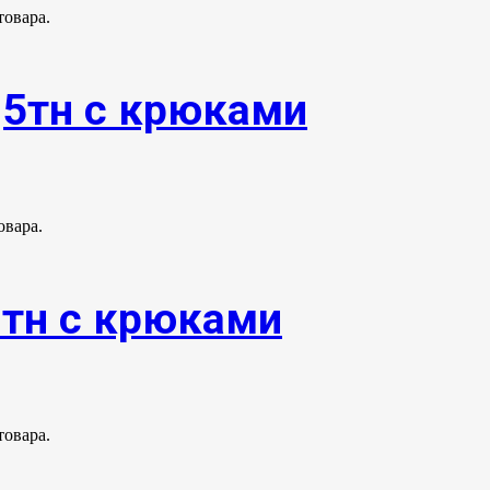
товара.
,5тн с крюками
овара.
0тн с крюками
товара.