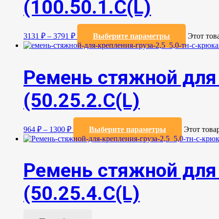
(100.50.1.С(L)
3131
₽
–
3791
₽
Выберите параметры
Этот тов
Ремень стяжной для 
(50.25.2.C(L)
964
₽
–
1300
₽
Выберите параметры
Этот това
Ремень стяжной для 
(50.25.4.С(L)