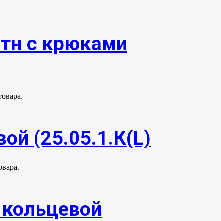
0тн с крюками
товара.
ой (25.05.1.К(L)
овара.
. кольцевой