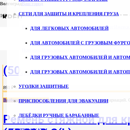
Волгоград
Ваш город
СЕТИ ДЛЯ ЗАЩИТЫ И КРЕПЛЕНИЯ ГРУЗА
КРЕПЛЕНИЕ ГРУЗА НА Ж/Д ПЛА
Владивосток
Волгоград
Воронеж
Екатеринбург
Ижевск
ДЛЯ ЛЕГКОВЫХ АВТОМОБИЛЕЙ
Выберите параметры
Этот товар имеет несколько вариаций.
ДЛЯ АВТОМОБИЛЕЙ С ГРУЗОВЫМ ФУРГ
Новгород
Новосибирск
Омск
Пермь
Ростов-на-Дону
Са
Ремень стяжной для кр
ДЛЯ ГРУЗОВЫХ АВТОМОБИЛЕЙ И АВТО
(50.20.1.С(L)
ДЛЯ ГРУЗОВЫХ АВТОМОБИЛЕЙ И АВТО
Петербург
Ульяновск
Уфа
Хабаровск
Чебоксары
Челяби
УГОЛКИ ЗАЩИТНЫЕ
891 ₽ – 1155 ₽
Выберите параметры
Этот товар имеет несколько вариаций.
ПРИСПОСОБЛЕНИЯ ДЛЯ ЭВАКУАЦИИ
Ремень стяжной для кр
ЛЕБЁДКИ РУЧНЫЕ БАРАБАННЫЕ
СЕРТИФИКАТЫ