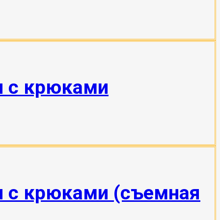
н с крюками
н с крюками (съемная