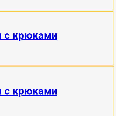
н с крюками
н с крюками