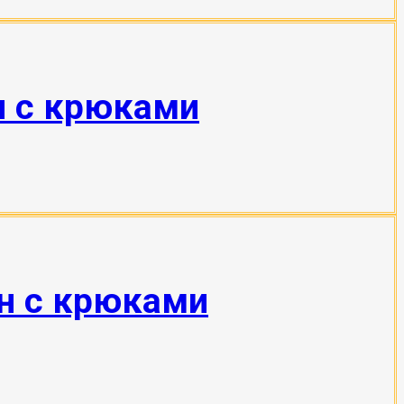
н с крюками
тн с крюками