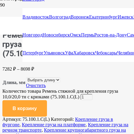
Главная
/
Каталог
/
Стяжные ремни
/
Стяжные ремни с
крюками и натяжными устройствами
/ Ремень стяжной для
Владивосток
Волгоград
Воронеж
Екатеринбург
Ижевск
крепления груза 10,0/20,0 тн с крюками (75.100.1.C(L)
Ремень стяжной для крепления
Новгород
Новосибирск
Омск
Пермь
Ростов-на-Дону
Са
груза 10,0/20,0 тн с крюками
(75.100.1.C(L)
Петербург
Ульяновск
Уфа
Хабаровск
Чебоксары
Челяби
7282
₽
–
8698
₽
Длина, мм
Очистить
Количество товара Ремень стяжной для крепления груза
10,0/20,0 тн с крюками (75.100.1.C(L)
В корзину
Артикул:
75.100.1.C(L)
Категорий:
Крепление груза в
фургоне
,
Крепление груза на платформе
,
Крепление груза на
речном транспорте
,
Крепление крупногабаритного груза на