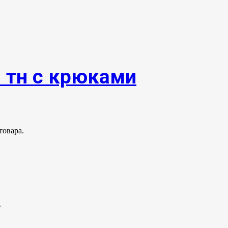
0 тн с крюками
товара.
.