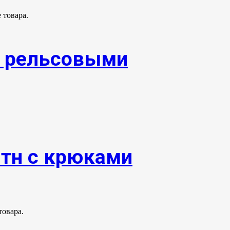
 товара.
и рельсовыми
0тн с крюками
товара.