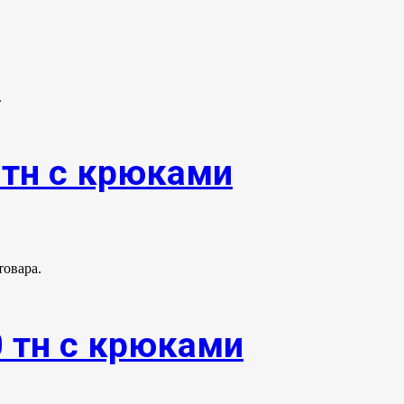
.
0тн с крюками
товара.
0 тн с крюками