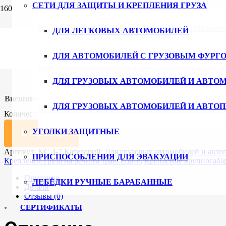
СЕТИ ДЛЯ ЗАЩИТЫ И КРЕПЛЕНИЯ ГРУЗА
Главная
/
Каталог
/
Сети для защиты груза и крепления груза
/
Д
Владивосток
Волгоград
Воронеж
Екатеринбург
Ижевск
ДЛЯ ЛЕГКОВЫХ АВТОМОБИЛЕЙ
КС 4-7
ДЛЯ АВТОМОБИЛЕЙ С ГРУЗОВЫМ ФУРГ
Новгород
Новосибирск
Омск
Пермь
Ростов-на-Дону
Са
16598
₽
ДЛЯ ГРУЗОВЫХ АВТОМОБИЛЕЙ И АВТО
Внешние размеры (мм)
Очистить
ДЛЯ ГРУЗОВЫХ АВТОМОБИЛЕЙ И АВТО
Петербург
Ульяновск
Уфа
Хабаровск
Чебоксары
Челяби
Количество товара КС 4-7
УГОЛКИ ЗАЩИТНЫЕ
В корзину
Артикул:
KC 4-7
Категорий:
Для грузовых автомобилей и авто
ПРИСПОСОБЛЕНИЯ ДЛЯ ЭВАКУАЦИИ
Крепление груза на речном транспорте
,
Крепление крупногабар
Описание
ЛЕБЁДКИ РУЧНЫЕ БАРАБАННЫЕ
Детали
Отзывы (0)
СЕРТИФИКАТЫ