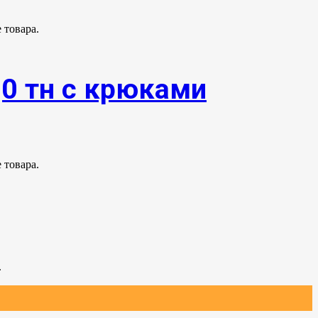
 товара.
,0 тн с крюками
 товара.
.