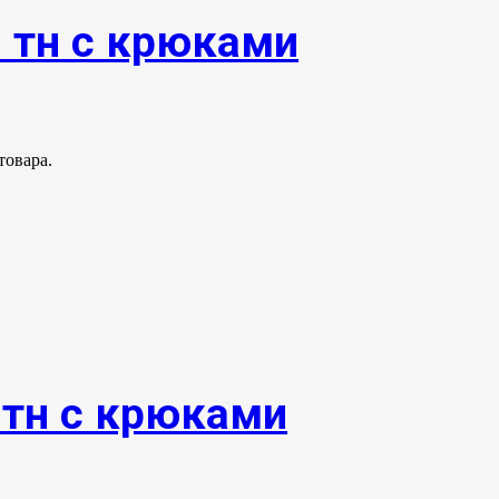
0 тн с крюками
товара.
0тн с крюками