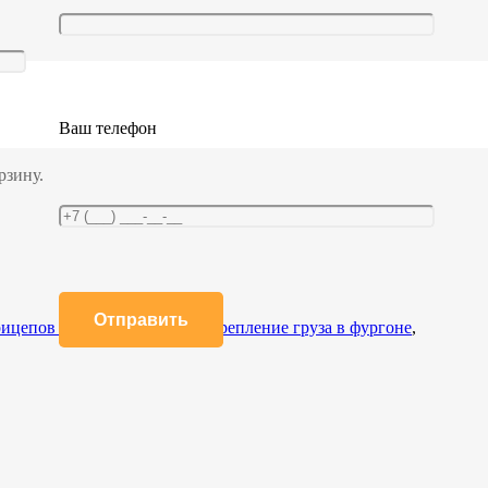
Ваш телефон
рзину.
прицепов и рефрижераторов
,
Крепление груза в фургоне
,