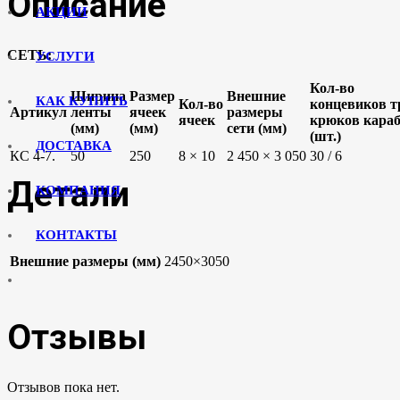
Описание
АКЦИИ
СЕТЬ:
УСЛУГИ
Кол-во
Ширина
Размер
Внешние
КАК КУПИТЬ
Кол-во
концевиков т
Артикул
ленты
ячеек
размеры
ячеек
крюков кара
(мм)
(мм)
сети (мм)
(шт.)
ДОСТАВКА
КС 4-7.
50
250
8 × 10
2 450 × 3 050
30 / 6
Детали
КОМПАНИЯ
КОНТАКТЫ
Внешние размеры (мм)
2450×3050
Отзывы
Отзывов пока нет.