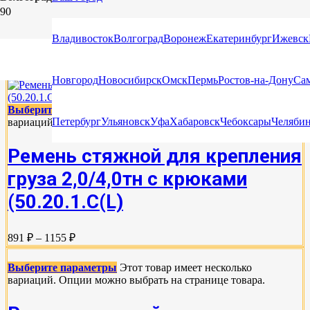
КРЕПЛЕНИЕ ГРУЗА НА РЕЧНОМ И МОРСКОМ
Владивосток
Волгоград
Воронеж
Екатеринбург
Ижевск
ТРАНСПОРТЕ
Новгород
Новосибирск
Омск
Пермь
Ростов-на-Дону
Са
Выберите параметры
Этот товар имеет несколько
Петербург
Ульяновск
Уфа
Хабаровск
Чебоксары
Челяби
вариаций. Опции можно выбрать на странице товара.
Ремень стяжной для крепления
груза 2,0/4,0тн с крюками
(50.20.1.С(L)
891 ₽ – 1155 ₽
Выберите параметры
Этот товар имеет несколько
вариаций. Опции можно выбрать на странице товара.